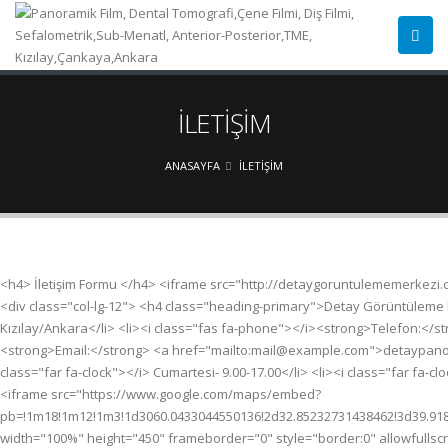
İLETİŞİM
ANASAYFA
İLETİŞİM
<h4> İletişim Formu </h4> <iframe src="http://detaygoruntulememerkezi.
<div class="col-lg-12"> <h4 class="heading-primary">Detay Görüntüleme Mer
Kızılay/Ankara</li> <li><i class="fas fa-phone"></i><strong>Telefon:</s
<strong>Email:</strong> <a href="mailto:mail@example.com">detaypanoramik@
class="far fa-clock"></i> Cumartesi- 9.00-17.00</li> <li><i class="far fa-clo
<iframe src="https://www.google.com/maps/embed?
pb=!1m18!1m12!1m3!1d3060.0433044550136!2d32.85232731438462!3d39.91
width="100%" height="450" frameborder="0" style="border:0" allowfullsc