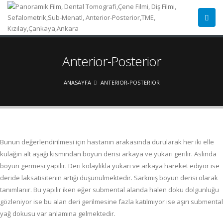
Anterior-Posterior
ANASAYFA
ANTERIOR-POSTERIOR
Bunun değerlendirilmesi için hastanın arakasında durularak her iki elle
kulağın alt aşağı kısmından boyun derisi arkaya ve yukarı gerilir. Aslında
boyun germesi yapılır. Deri kolaylıkla yukarı ve arkaya hareket ediyor ise
deride laksatisitenin artığı düşünülmektedir. Sarkmış boyun derisi olarak
tanımlanır. Bu yapılır iken eğer submental alanda halen doku dolgunluğu
gözleniyor ise bu alan deri gerilmesine fazla katılmıyor ise aşırı submental
yağ dokusu var anlamına gelmektedir.